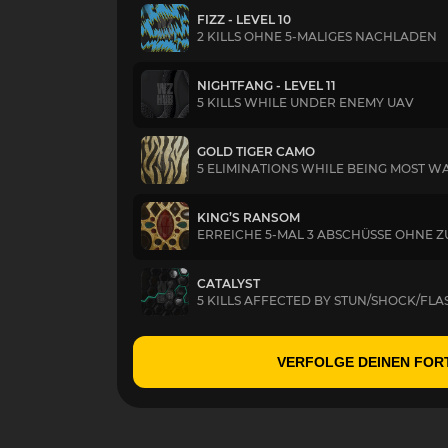
FIZZ - LEVEL 10
2 KILLS OHNE 5-MALIGES NACHLADEN
NIGHTFANG - LEVEL 11
5 KILLS WHILE UNDER ENEMY UAV
GOLD TIGER CAMO
5 ELIMINATIONS WHILE BEING MOST W
KING’S RANSOM
ERREICHE 5-MAL 3 ABSCHÜSSE OHNE Z
CATALYST
5 KILLS AFFECTED BY STUN/SHOCK/FL
VERFOLGE DEINEN FOR