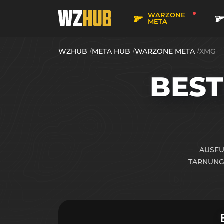
WARZONE
META
WZHUB
META HUB
WARZONE META
XMG
BES
AUSFÜ
TARNUNG