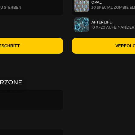
OPAL
ZU STERBEN
30 SPECIAL ZOMBIE E
AFTERLIFE
10 X -20 AUFEINANDE
TSCHRITT
VERFOLG
ARZONE