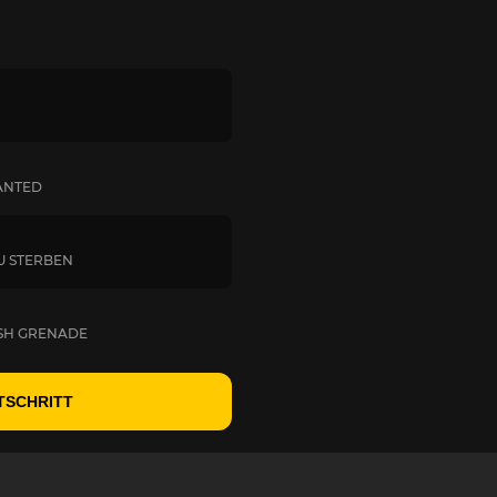
ANTED
U STERBEN
ASH GRENADE
TSCHRITT