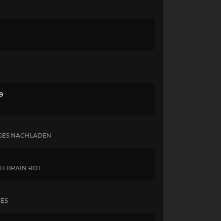
 9
LIGES NACHLADEN
TH BRAIN ROT
MES