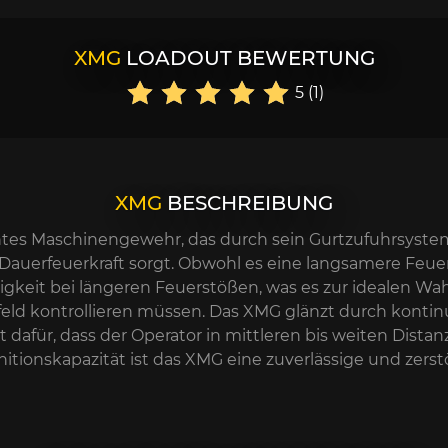
XMG
LOADOUT BEWERTUNG
5 (1)
XMG
BESCHREIBUNG
ichtes Maschinengewehr, das durch sein Gurtzufuhrsyst
Dauerfeuerkraft sorgt. Obwohl es eine langsamere Feuer
it bei längeren Feuerstößen, was es zur idealen Wahl 
eld kontrollieren müssen. Das XMG glänzt durch kontinui
afür, dass der Operator in mittleren bis weiten Distan
ionskapazität ist das XMG eine zuverlässige und zerstö