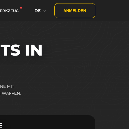
DE
ERKZEUG
ANMELDEN
S IN
NE MIT
 WAFFEN.
E