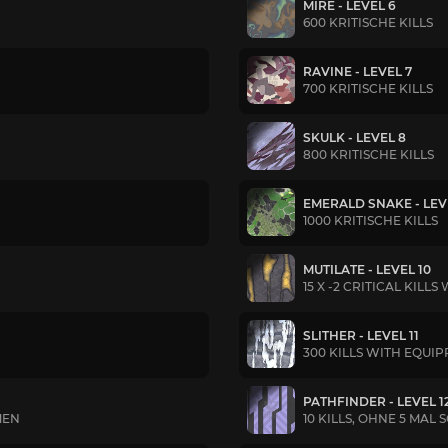
MIRE - LEVEL 6
600 KRITISCHE KILLS
RAVINE - LEVEL 7
700 KRITISCHE KILLS
SKULK - LEVEL 8
800 KRITISCHE KILLS
EMERALD SNAKE - LEV
1000 KRITISCHE KILLS
MUTILATE - LEVEL 10
15 X -2 CRITICAL KILL
SLITHER - LEVEL 11
300 KILLS WITH EQU
PATHFINDER - LEVEL 1
MEN
10 KILLS, OHNE 5 MA