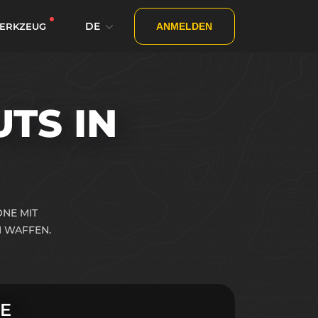
DE
ERKZEUG
ANMELDEN
TS IN
ONE MIT
 WAFFEN.
E