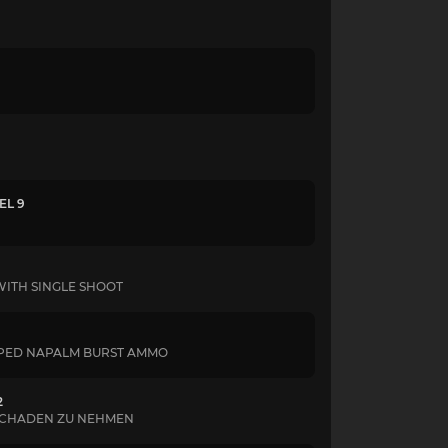
EL 9
S WITH SINGLE SHOOT
IPPED NAPALM BURST AMMO
2
L SCHADEN ZU NEHMEN