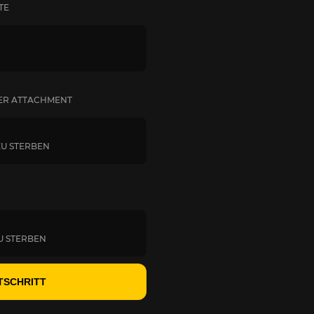
TE
HER ATTACHMENT
ZU STERBEN
U STERBEN
TSCHRITT