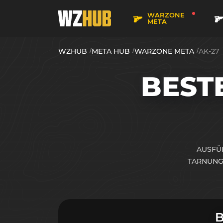
WARZONE
META
WZHUB
META HUB
WARZONE META
AK-27
BEST
AUSFÜH
TARNUNG