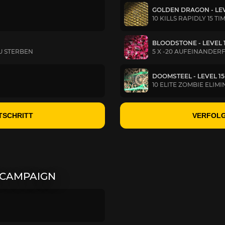
GOLDEN DRAGON - LEV
10 KILLS RAPIDLY 15 TI
BLOODSTONE - LEVEL 
U STERBEN
5 X -20 AUFEINANDER
DOOMSTEEL - LEVEL 15
10 ELITE ZOMBIE ELIM
TSCHRITT
VERFOLG
 CAMPAIGN