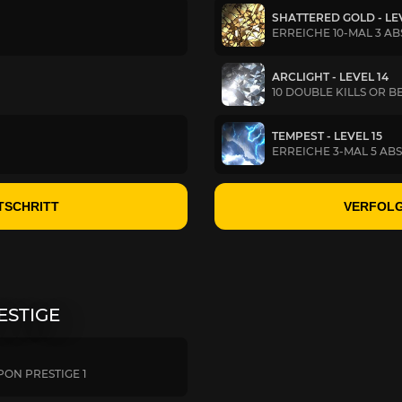
SHATTERED GOLD - LEV
ERREICHE 10-MAL 3 A
ARCLIGHT - LEVEL 14
10 DOUBLE KILLS OR B
TEMPEST - LEVEL 15
ERREICHE 3-MAL 5 AB
TSCHRITT
VERFOLG
ESTIGE
ON PRESTIGE 1