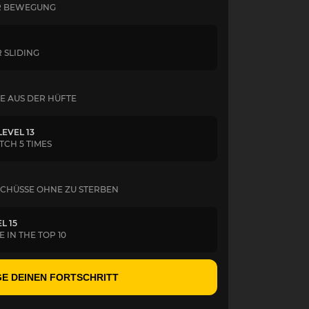
ER BEWEGUNG
R SLIDING
E AUS DER HÜFTE
EVEL 13
ATCH 5 TIMES
SCHÜSSE OHNE ZU STERBEN
L 15
 IN THE TOP 10
E DEINEN FORTSCHRITT