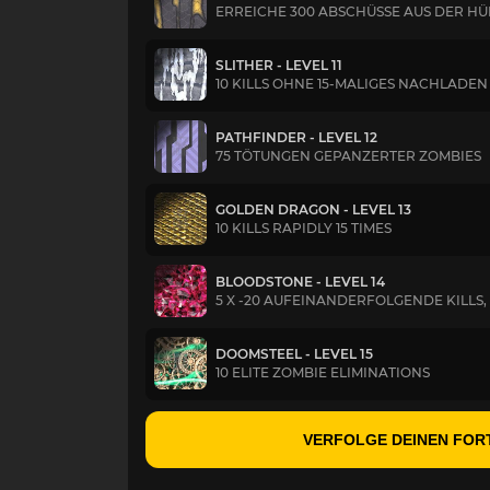
ERREICHE 300 ABSCHÜSSE AUS DER HÜ
SLITHER - LEVEL 11
10 KILLS OHNE 15-MALIGES NACHLADEN
PATHFINDER - LEVEL 12
75 TÖTUNGEN GEPANZERTER ZOMBIES
GOLDEN DRAGON - LEVEL 13
10 KILLS RAPIDLY 15 TIMES
BLOODSTONE - LEVEL 14
5 X -20 AUFEINANDERFOLGENDE KILL
DOOMSTEEL - LEVEL 15
10 ELITE ZOMBIE ELIMINATIONS
VERFOLGE DEINEN FOR