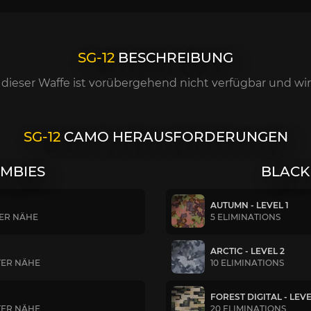
SG-12
BESCHREIBUNG
dieser Waffe ist vorübergehend nicht verfügbar und wir
SG-12
CAMO HERAUSFORDERUNGEN
OMBIES
BLACK
AUTUMN - LEVEL 1
TER NÄHE
5 ELIMINATIONS
ARCTIC - LEVEL 2
TER NÄHE
10 ELIMINATIONS
FOREST DIGITAL - LEVE
TER NÄHE
20 ELIMINATIONS