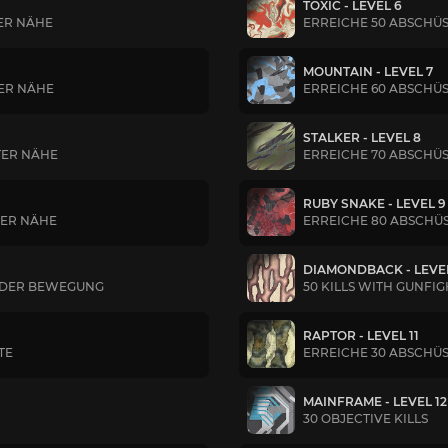
TOXIC - LEVEL 6
ER NÄHE
ERREICHE 50 ABSCHÜ
MOUNTAIN - LEVEL 7
TER NÄHE
ERREICHE 60 ABSCHÜ
STALKER - LEVEL 8
TER NÄHE
ERREICHE 70 ABSCHÜ
RUBY SNAKE - LEVEL 9
TER NÄHE
ERREICHE 80 ABSCHÜ
DIAMONDBACK - LEVEL
IN DER BEWEGUNG
50 KILLS WITH GUNF
RAPTOR - LEVEL 11
TE
ERREICHE 30 ABSCHÜS
MAINFRAME - LEVEL 12
30 OBJECTIVE KILLS