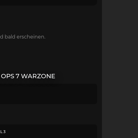
d bald erscheinen.
 OPS 7 WARZONE
L 3