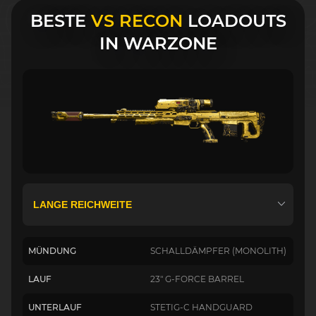
BESTE
VS RECON
LOADOUTS
IN WARZONE
MÜNDUNG
SCHALLDÄMPFER (MONOLITH)
LAUF
23" G-FORCE BARREL
UNTERLAUF
STETIG-C HANDGUARD