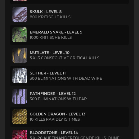
SKULK - LEVEL 8
800 KRITISCHE KILLS
EMERALD SNAKE - LEVEL 9
1000 KRITISCHE KILLS
MUTILATE - LEVEL 10
5 X -3 CONSECUTIVE CRITICAL KILLS
SLITHER - LEVEL 11
300 ELIMINATIONS WITH DEAD WIRE
PATHFINDER - LEVEL 12
300 ELIMINATIONS WITH PAP
GOLDEN DRAGON - LEVEL 13
10 KILLS RAPIDLY 15 TIMES
BLOODSTONE - LEVEL 14
5 X -20 AUFEINANDERFOLGENDE KILLS, OHNE