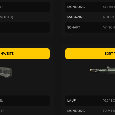
LO
MÜNDUNG
SCHAL
NOLITH)
MAGAZIN
RHODE
SCHAFT
WINCH
ICHWEITE
EGRT-
EL
LAUF
16.5" 
LO
MÜNDUNG
EAM FI