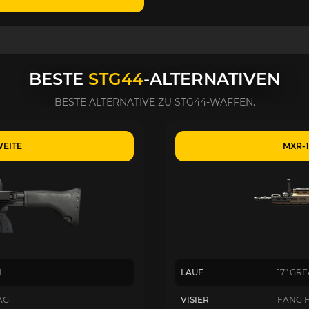
BESTE
STG44
-ALTERNATIVEN
BESTE ALTERNATIVE ZU STG44-WAFFEN.
WEITE
MXR-1
L
LAUF
17" GR
AG
VISIER
FANG 