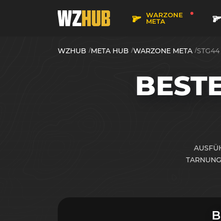
WARZONE
META
WZHUB
META HUB
WARZONE META
STG44
BEST
AUSFÜH
TARNUNG
B