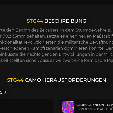
STG44
BESCHREIBUNG
rte den Beginn des Zeitalters, in dem Sturmgewehre zu
r 7,92x33mm gehalten, setzte es einen neuen Maßstab fü
ktionalität revolutionierten die militärische Bewaffnun
n verschiedenen Kampfszenarien dominieren konnte. Der 
influsste die nachfolgenden Entwicklungen in der Milit
t stellten sicher, dass es weltweit eine formidable Präs
STG44
CAMO HERAUSFORDERUNGEN
AR
GLOBULAR NEON - LEV
ERREICHE 250 ABSCH