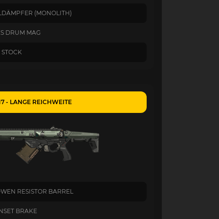
LDÄMPFER (MONOLITH)
S DRUM MAG
 STOCK
17 - LANGE REICHWEITE
BOWEN RESISTOR BARREL
NSET BRAKE