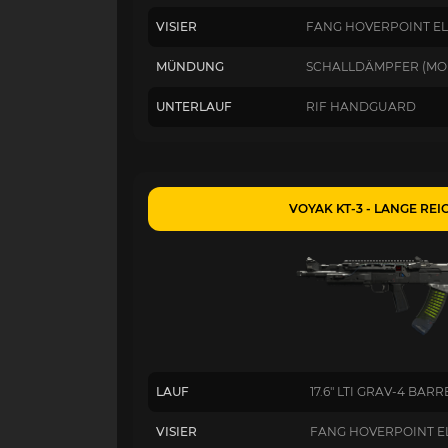
VISIER
FANG HOVERPOINT E
MÜNDUNG
SCHALLDÄMPFER (MO
UNTERLAUF
RIF HANDGUARD
VOYAK KT-3 - LANGE RE
LAUF
17.6" LTI GRAV-4 BARR
VISIER
FANG HOVERPOINT E