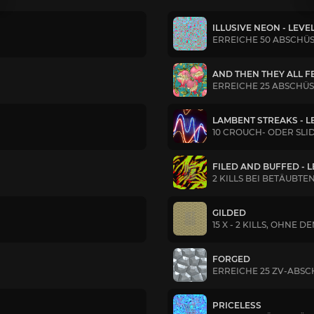
ILLUSIVE NEON - LEVEL
ERREICHE 50 ABSCHÜ
AND THEN THEY ALL FE
ERREICHE 25 ABSCHÜS
LAMBENT STREAKS - LE
10 CROUCH- ODER SLID
FILED AND BUFFED - L
2 KILLS BEI BETÄUB
GILDED
15 X - 2 KILLS, OHNE
FORGED
ERREICHE 25 ZV-ABSC
PRICELESS