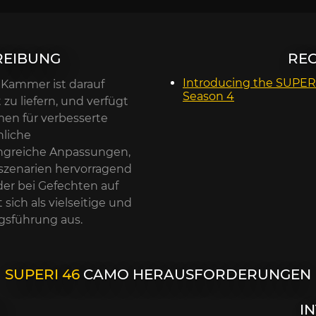
EIBUNG
RE
Introducing the SUPER
 Kammer ist darauf
Season 4
u liefern, und verfügt
men für verbesserte
nliche
ngreiche Anpassungen,
fszenarien hervorragend
er bei Gefechten auf
 sich als vielseitige und
egsführung aus.
SUPERI 46
CAMO HERAUSFORDERUNGEN
I