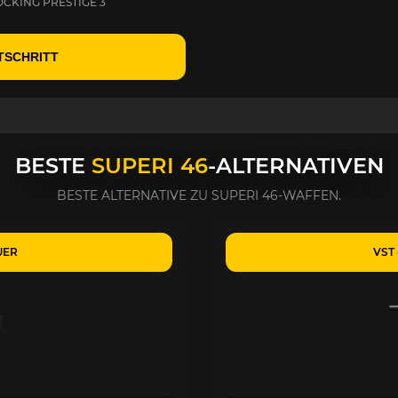
CKING PRESTIGE 3
TSCHRITT
BESTE
SUPERI 46
-ALTERNATIVEN
BESTE ALTERNATIVE ZU SUPERI 46-WAFFEN.
UER
VST