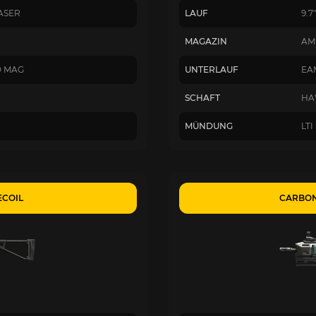
ASER
LAUF
9.7
MAGAZIN
AM
D MAG
UNTERLAUF
EA
SCHAFT
HA
MÜNDUNG
LT
ECOIL
CARBON