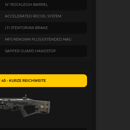
14" ROCKLEIGH BARREL
ACCELERATED RECOIL SYSTEM
LTI STENTORIAN BRAKE
MFS RENOWN PLUS EXTENDED MAG
SAPPER GUARD HANDSTOP
 45 - KURZE REICHWEITE