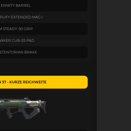
" ENMITY BARREL
PLIFY EXTENDED MAG I
M STEADY-90 GRIP
WKER CUB-55 PAD
I STENTORIAN BRAKE
 57 - KURZE REICHWEITE