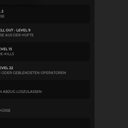
 2
SSE
LL OUT - LEVEL 9
SE AUS DER HÜFTE
VEL 15
E-KILLS
EVEL 22
TEN ODER GEBLENDETEN OPERATOREN
 DEN ABZUG LOSZULASSEN
HÜSSE