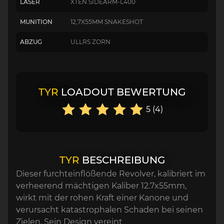
LASER
XTEN SIDEARM-L400
MUNITION
12,7X55MM SNAKESHOT
ABZUG
ULLRS ZORN
TYR
LOADOUT BEWERTUNG
5 (4)
TYR
BESCHREIBUNG
Dieser furchteinflößende Revolver, kalibriert im
verheerend mächtigen Kaliber 12.7x55mm,
wirkt mit der rohen Kraft einer Kanone und
verursacht katastrophalen Schaden bei seinen
Zielen. Sein Design vereint