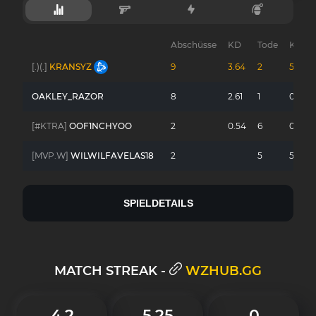
Abschüsse
KD
Tode
Kopfs
[.)(.]
KRANSYZ
9
3.64
2
56%
OAKLEY_RAZOR
8
2.61
1
0%
[#KTRA]
OOF1NCHYOO
2
0.54
6
0%
[MVP.W]
WILWILFAVELAS18
2
5
50%
SPIELDETAILS
MATCH STREAK -
WZHUB.GG
4.2
5.25
0