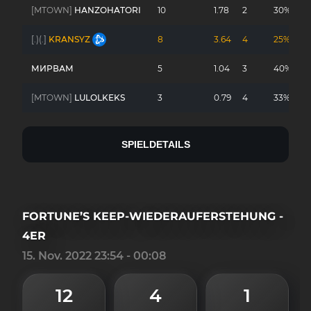
[MTOWN]
HANZOHATORI
10
1.78
2
30%
[.)(.]
KRANSYZ
8
3.64
4
25%
МИРВАМ
5
1.04
3
40%
[MTOWN]
LULOLKEKS
3
0.79
4
33%
SPIELDETAILS
FORTUNE’S KEEP-WIEDERAUFERSTEHUNG -
4ER
15. Nov. 2022 23:54 - 00:08
12
4
1