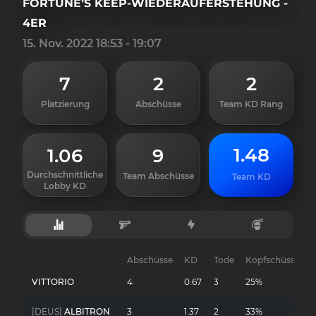
FORTUNE’S KEEP-WIEDERAUFERSTEHUNG -
4ER
15. Nov. 2022 18:53 - 19:07
7
2
2
Platzierung
Abschüsse
Team KD Rang
1.48
1.06
9
Durchschnittliche
Team Abschüsse
Team KD
Lobby KD
Abschüsse
KD
Tode
Kopfschüsse
G
VITTORIO
4
0.67
3
25%
-
[DEUS]
ALBITRON
3
1.37
2
33%
-