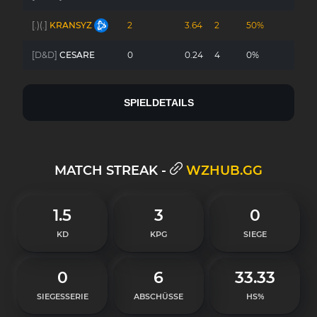
[.)(.]
KRANSYZ
2
3.64
2
50%
-
[D&D]
CESARE
0
0.24
4
0%
-
SPIELDETAILS
MATCH STREAK -
WZHUB.GG
1.5
3
0
KD
KPG
SIEGE
0
6
33.33
SIEGESSERIE
ABSCHÜSSE
HS%