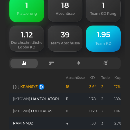
1
18
1
Platzierung
Abschüsse
Team KD Rang
1.95
1.12
39
Durchschnittliche
Team Abschüsse
Team KD
Lobby KD
Abschüsse
KD
Tode
Kopfsch
[.)(.]
KRANSYZ
18
3.64
2
17%
[MTOWN]
HANZOHATORI
11
1.78
2
18%
[MTOWN]
LULOLKEKS
6
0.79
2
0%
RAMINM92
4
1.58
3
25%