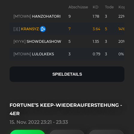
Abschüsse
KD
Tode
Kopfsch
[MTOWN]
HANZOHATORI
9
1.78
3
22%
[.)(.]
KRANSYZ
7
3.64
5
14%
[KYYK]
SHOWDELASHOW
5
1.35
3
20%
[MTOWN]
LULOLKEKS
3
0.79
3
0%
SPIELDETAILS
FORTUNE’S KEEP-WIEDERAUFERSTEHUNG -
4ER
15. Nov. 2022 23:21 - 23:33