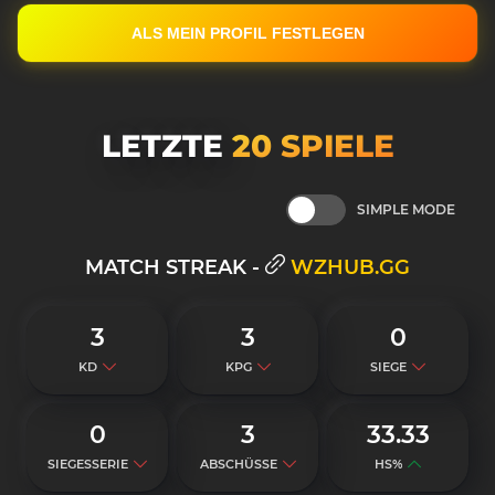
ALS MEIN PROFIL FESTLEGEN
LETZTE
20 SPIELE
SIMPLE MODE
MATCH STREAK -
WZHUB.GG
3
3
0
KD
KPG
SIEGE
0
3
33.33
SIEGESSERIE
ABSCHÜSSE
HS%