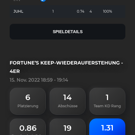
JUHL
1
0.74
4
100%
-
SPIELDETAILS
FORTUNE’S KEEP-WIEDERAUFERSTEHUNG -
4ER
15. Nov. 2022 18:59 - 19:14
6
14
1
Platzierung
Abschüsse
Team KD Rang
1.31
0.86
19