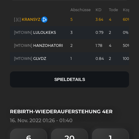
Abschüsse
KD
Tode
Kopfsch
[.)(.]
KRANSYZ
5
3.64
4
60%
[MTOWN]
LULOLKEKS
3
0.79
2
0%
[MTOWN]
HANZOHATORI
2
1.78
4
50%
[MTOWN]
GLVDZ
1
0.84
2
100%
SPIELDETAILS
REBIRTH-WIEDERAUFERSTEHUNG 4ER
16. Nov. 2022 01:26 - 01:40
6
20
1