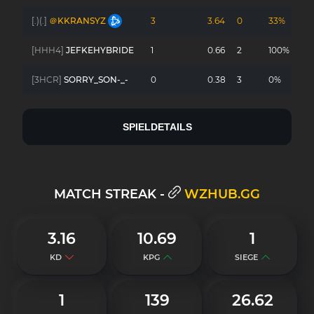
[.)(.]
＠KKRANSYZ
3
3.64
0
33%
[HHH4]
JEFKEHYBRIDE
1
0.66
2
100%
[3HCR]
SORRY_SON-_-
0
0.38
3
0%
SPIELDETAILS
MATCH STREAK -
WZHUB.GG
3.16
10.69
1
KD
KPG
SIEGE
1
139
26.62