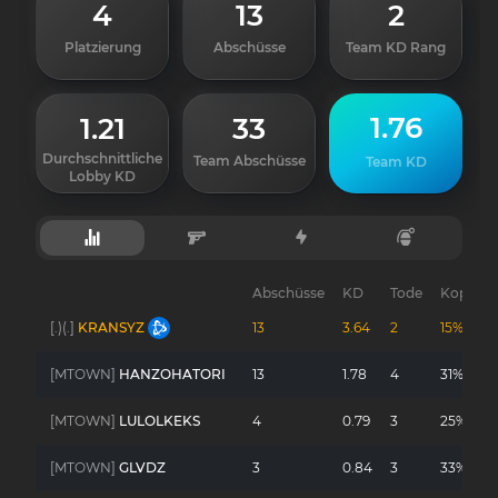
4
13
2
Platzierung
Abschüsse
Team KD Rang
1.76
1.21
33
Durchschnittliche
Team Abschüsse
Team KD
Lobby KD
Abschüsse
KD
Tode
Kopfsch
[.)(.]
KRANSYZ
13
3.64
2
15%
[MTOWN]
HANZOHATORI
13
1.78
4
31%
[MTOWN]
LULOLKEKS
4
0.79
3
25%
[MTOWN]
GLVDZ
3
0.84
3
33%