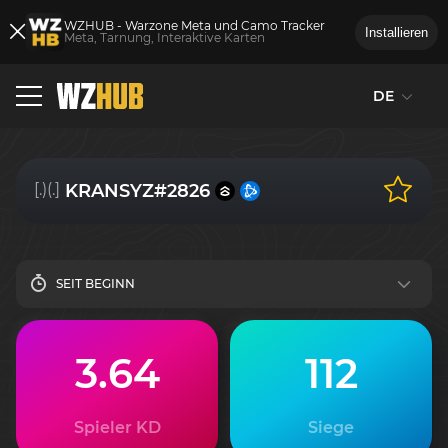
WZHUB - Warzone Meta und Camo Tracker
Installieren
Meta, Tarnung, Interaktive Karten
DE
[.)(.]
KRANSYZ#2826
SEIT BEGINN
3.64
112
Spieler KD
Siege