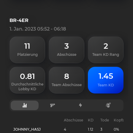
BR-4ER
1. Jan. 2023 05:52 - 06:18
11
3
2
Platzierung
Abschüsse
Team KD Rang
1.45
0.81
8
Durchschnittliche
Team Abschüsse
Team KD
Lobby KD
Abschüsse
KD
Tode
Kopfschüs
JOHNNY_HASJ
4
1.12
3
0%