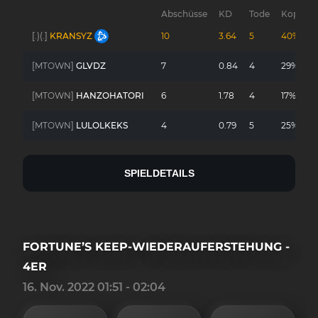
Abschüsse
KD
Tode
Kopfsch
[.)(.]
KRANSYZ
10
3.64
5
40%
[MTOWN]
GLVDZ
7
0.84
4
29%
[MTOWN]
HANZOHATORI
6
1.78
4
17%
[MTOWN]
LULOLKEKS
4
0.79
5
25%
SPIELDETAILS
FORTUNE’S KEEP-WIEDERAUFERSTEHUNG -
4ER
16. Nov. 2022 01:51 - 02:04