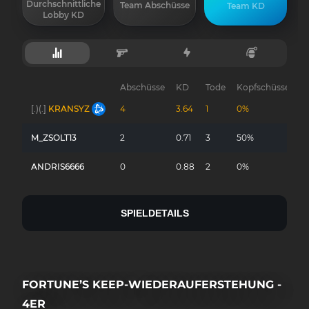
Durchschnittliche
Team Abschüsse
Team KD
Lobby KD
Abschüsse
KD
Tode
Kopfschüsse
G
[.)(.]
KRANSYZ
4
3.64
1
0%
-
M_ZSOLT13
2
0.71
3
50%
-
ANDRIS6666
0
0.88
2
0%
-
SPIELDETAILS
FORTUNE’S KEEP-WIEDERAUFERSTEHUNG -
4ER