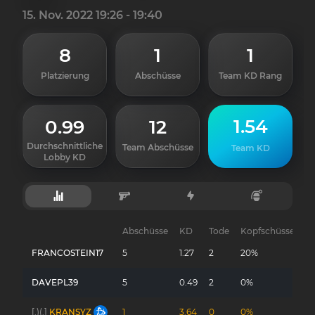
15. Nov. 2022 19:26 - 19:40
8
1
1
Platzierung
Abschüsse
Team KD Rang
1.54
0.99
12
Durchschnittliche
Team Abschüsse
Team KD
Lobby KD
Abschüsse
KD
Tode
Kopfschüsse
G
FRANCOSTEIN17
5
1.27
2
20%
-
DAVEPL39
5
0.49
2
0%
-
[.)(.]
KRANSYZ
1
3.64
0
0%
-