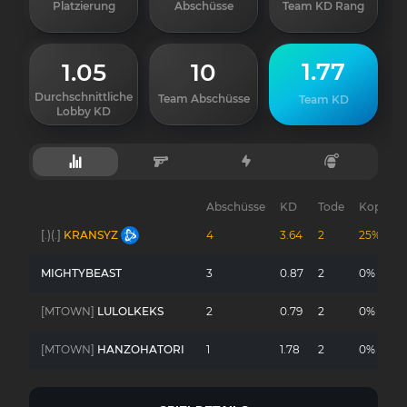
Platzierung
Abschüsse
Team KD Rang
1.77
1.05
10
Durchschnittliche
Team Abschüsse
Team KD
Lobby KD
Abschüsse
KD
Tode
Kopfsch
[.)(.]
KRANSYZ
4
3.64
2
25%
MIGHTYBEAST
3
0.87
2
0%
[MTOWN]
LULOLKEKS
2
0.79
2
0%
[MTOWN]
HANZOHATORI
1
1.78
2
0%