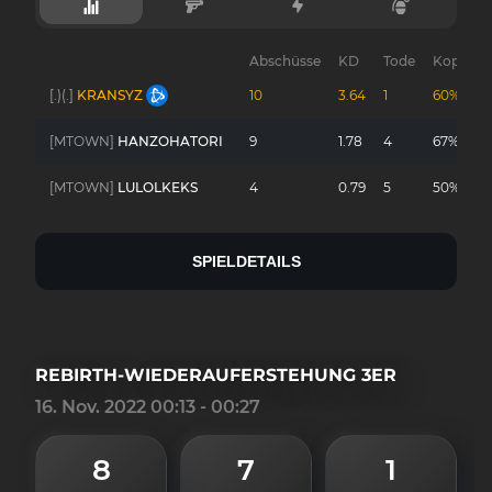
Abschüsse
KD
Tode
Kopfsch
[.)(.]
KRANSYZ
10
3.64
1
60%
[MTOWN]
HANZOHATORI
9
1.78
4
67%
[MTOWN]
LULOLKEKS
4
0.79
5
50%
SPIELDETAILS
REBIRTH-WIEDERAUFERSTEHUNG 3ER
16. Nov. 2022 00:13 - 00:27
8
7
1