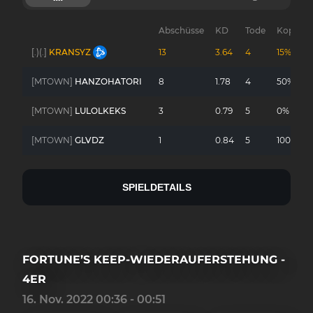
Abschüsse
KD
Tode
Kopfsch
[.)(.]
KRANSYZ
13
3.64
4
15%
[MTOWN]
HANZOHATORI
8
1.78
4
50%
[MTOWN]
LULOLKEKS
3
0.79
5
0%
[MTOWN]
GLVDZ
1
0.84
5
100%
SPIELDETAILS
FORTUNE’S KEEP-WIEDERAUFERSTEHUNG -
4ER
16. Nov. 2022 00:36 - 00:51