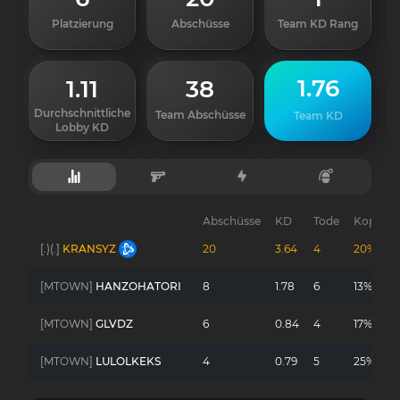
Platzierung
Abschüsse
Team KD Rang
1.76
1.11
38
Durchschnittliche
Team Abschüsse
Team KD
Lobby KD
Abschüsse
KD
Tode
Kopfsch
[.)(.]
KRANSYZ
20
3.64
4
20%
[MTOWN]
HANZOHATORI
8
1.78
6
13%
[MTOWN]
GLVDZ
6
0.84
4
17%
[MTOWN]
LULOLKEKS
4
0.79
5
25%