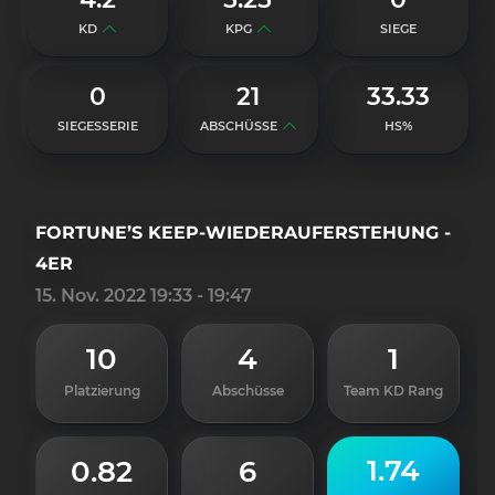
KD
KPG
SIEGE
0
21
33.33
SIEGESSERIE
ABSCHÜSSE
HS%
FORTUNE’S KEEP-WIEDERAUFERSTEHUNG -
4ER
15. Nov. 2022 19:33 - 19:47
10
4
1
Platzierung
Abschüsse
Team KD Rang
1.74
0.82
6