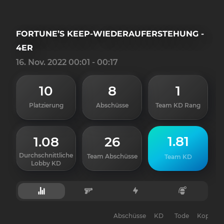
FORTUNE’S KEEP-WIEDERAUFERSTEHUNG -
4ER
16. Nov. 2022 00:01 - 00:17
10
8
1
Platzierung
Abschüsse
Team KD Rang
1.81
1.08
26
Durchschnittliche
Team Abschüsse
Team KD
Lobby KD
Abschüsse
KD
Tode
Kopfsch