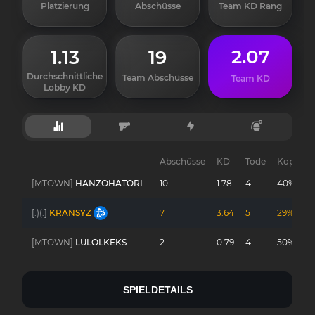
Platzierung
Abschüsse
Team KD Rang
2.07
1.13
19
Durchschnittliche
Team Abschüsse
Team KD
Lobby KD
Abschüsse
KD
Tode
Kopfsch
[MTOWN]
HANZOHATORI
10
1.78
4
40%
[.)(.]
KRANSYZ
7
3.64
5
29%
[MTOWN]
LULOLKEKS
2
0.79
4
50%
SPIELDETAILS