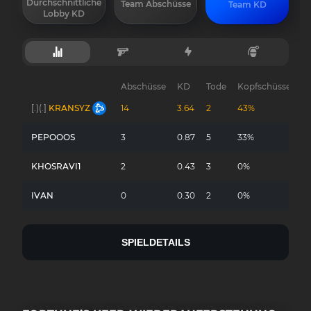
Durchschnittliche
Team Abschüsse
Team KD
Lobby KD
Abschüsse
KD
Tode
Kopfschüsse
G
[.)(.]
KRANSYZ
14
3.64
2
43%
-
PEPOOOS
3
0.87
5
33%
-
KHOSRAVI1
2
0.43
3
0%
-
IVAN
0
0.30
2
0%
-
SPIELDETAILS