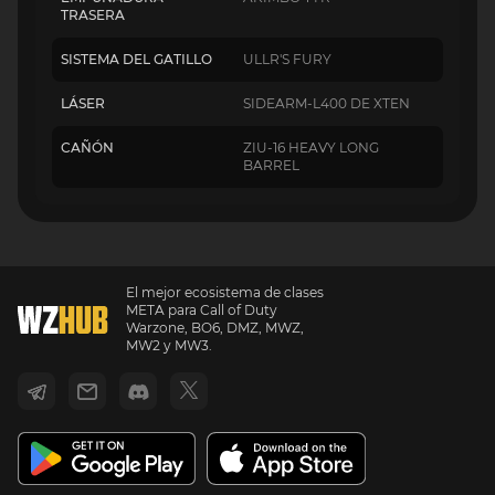
TRASERA
SISTEMA DEL GATILLO
ULLR'S FURY
LÁSER
SIDEARM-L400 DE XTEN
CAÑÓN
ZIU-16 HEAVY LONG
BARREL
El mejor ecosistema de clases
META para Call of Duty
Warzone, BO6, DMZ, MWZ,
MW2 y MW3.