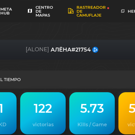
RASTREADOR
CENTRO
META
DE
HE
DE
HUB
CAMUFLAJE
MAPAS
[ALONE]
АЛЁНА#21754
L TIEMPO
1
122
5.73
5
 KD
victorias
Kills / Game
vic