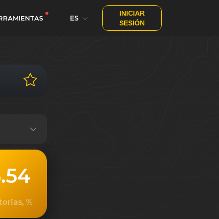
INICIAR
ES
RRAMIENTAS
SESIÓN
.54
torias, %