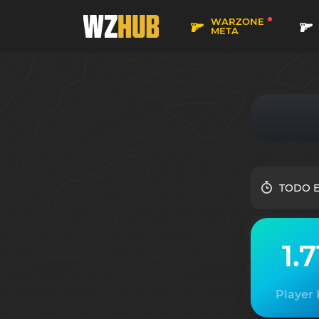
WARZONE
META
TODO E
1.7
Player