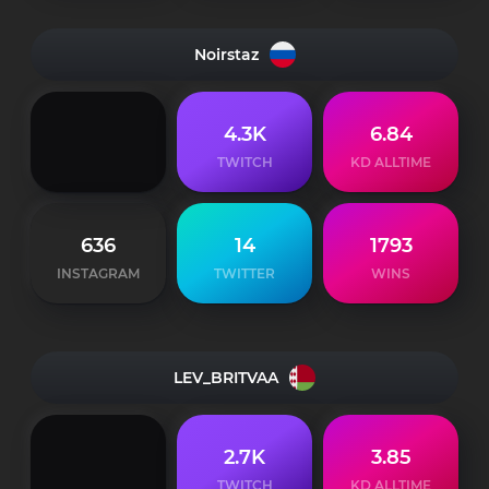
Noirstaz
4.3K
6.84
TWITCH
KD ALLTIME
636
14
1793
INSTAGRAM
TWITTER
WINS
LEV_BRITVAA
2.7K
3.85
TWITCH
KD ALLTIME