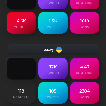
TWITCH
KD ALLTIME
4.6K
1.5K
1010
YOUTUBE
TWITTER
WINS
Jaxvy
17K
4.43
TWITCH
KD ALLTIME
118
105
2384
INSTAGRAM
TWITTER
WINS