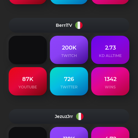
BerriTV
200K
2.73
TWITCH
KD ALLTIME
87K
726
1342
YOUTUBE
TWITTER
WINS
JezuzJrr