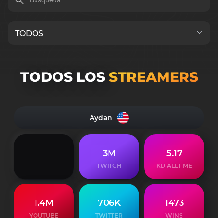
TODOS LOS
STREAMERS
Aydan
3M
5.17
TWITCH
KD ALLTIME
1.4M
706K
1473
YOUTUBE
TWITTER
WINS