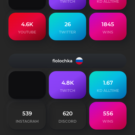
TWITCH
KD ALLTIME
4.6K
26
1845
YOUTUBE
TWITTER
WINS
fiolochka
4.8K
1.67
TWITCH
KD ALLTIME
539
620
556
INSTAGRAM
DISCORD
WINS