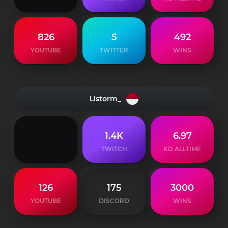
826
5
492
YOUTUBE
TWITTER
WINS
Listorm_
1.4K
6.97
TWITCH
KD ALLTIME
126
175
3000
YOUTUBE
DISCORD
WINS