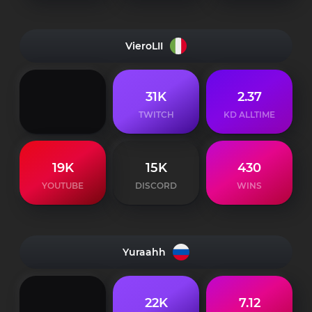
VieroLII
31K
2.37
TWITCH
KD ALLTIME
19K
15K
430
YOUTUBE
DISCORD
WINS
Yuraahh
22K
7.12