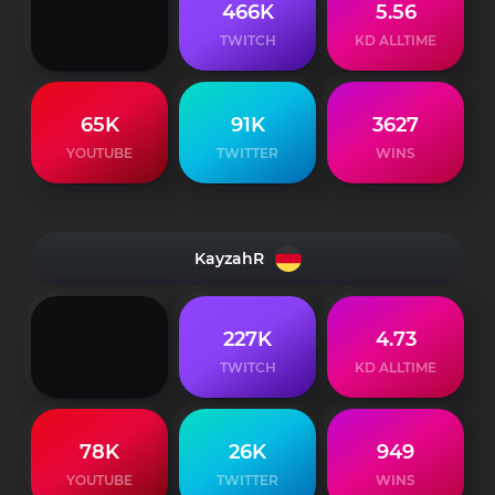
466K
5.56
TWITCH
KD ALLTIME
65K
91K
3627
YOUTUBE
TWITTER
WINS
KayzahR
227K
4.73
TWITCH
KD ALLTIME
78K
26K
949
YOUTUBE
TWITTER
WINS