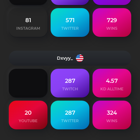
81
571
729
INSTAGRAM
TWITTER
WINS
Dxvyy_
287
4.57
TWITCH
KD ALLTIME
20
287
324
YOUTUBE
TWITTER
WINS