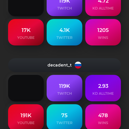
119K
4.72
TWITCH
KD ALLTIME
17K
4.1K
1205
YOUTUBE
TWITTER
WINS
decadent_t
119K
2.93
TWITCH
KD ALLTIME
191K
75
478
YOUTUBE
TWITTER
WINS