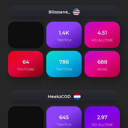
Blizzsane_
1.4K
4.51
TWITCH
KD ALLTIME
64
786
688
YOUTUBE
TWITTER
WINS
MeekzCOD
645
2.97
TWITCH
KD ALLTIME