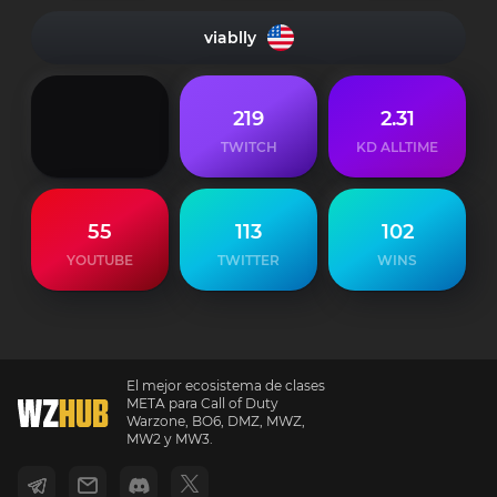
viablly
219
2.31
TWITCH
KD ALLTIME
55
113
102
YOUTUBE
TWITTER
WINS
El mejor ecosistema de clases
META para Call of Duty
Warzone, BO6, DMZ, MWZ,
MW2 y MW3.