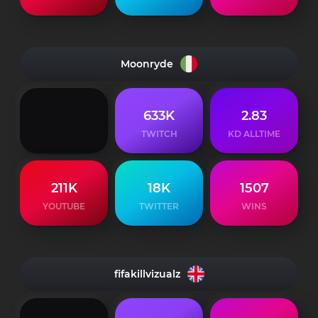
Moonryde
633K
2.83
TWITCH
KD ALLTIME
211K
18K
1507
YOUTUBE
TWITTER
WINS
fifakillvizualz