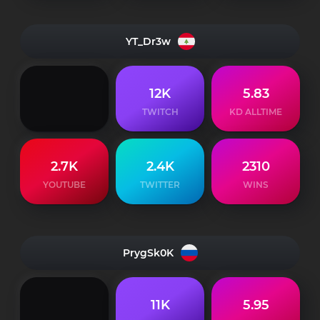
YT_Dr3w
12K
5.83
TWITCH
KD ALLTIME
2.7K
2.4K
2310
YOUTUBE
TWITTER
WINS
PrygSk0K
11K
5.95