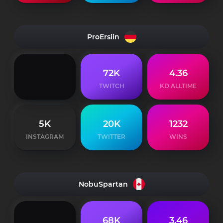
ProErsiin
72K
4.36
TWITCH
KD ALLTIME
5K
20K
1232
INSTAGRAM
TWITTER
WINS
NobuSpartan
68K
3.46