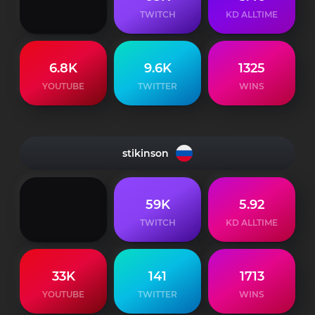
TWITCH
KD ALLTIME
6.8K
9.6K
1325
YOUTUBE
TWITTER
WINS
stikinson
59K
5.92
TWITCH
KD ALLTIME
33K
141
1713
YOUTUBE
TWITTER
WINS