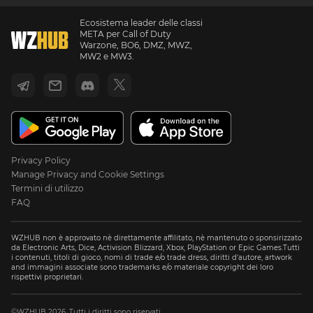
Ecosistema leader delle classi
META per Call of Duty
Warzone, BO6, DMZ, MWZ,
MW2 e MW3.
Privacy Policy
Manage Privacy and Cookie Settings
Termini di utilizzo
FAQ
WZHUB non è approvato nè direttamente affilitato, nè mantenuto o sponsirizzato
da Electronic Arts, Dice, Activision Blizzard, Xbox, PlayStation or Epic Games.Tutti
i contenuti, titoli di gioco, nomi di trade e/o trade dress, diritti d'autore, artwork
and immagini associate sono trademarks e/o materiale copyright dei loro
rispettivi proprietari.
©WZHUB 2026. Tutti i diritti sono riservati.