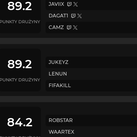
89.2
JAVIIX
DAGAT1
PUNKTY DRUŻYNY
CAMZ
89.2
JUKEYZ
LENUN
PUNKTY DRUŻYNY
FIFAKILL
84.2
ROBSTAR
WAARTEX