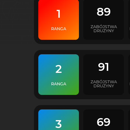
89
1
ZABÓJSTWA
RANGA
DRUŻYNY
91
2
ZABÓJSTWA
RANGA
DRUŻYNY
69
3