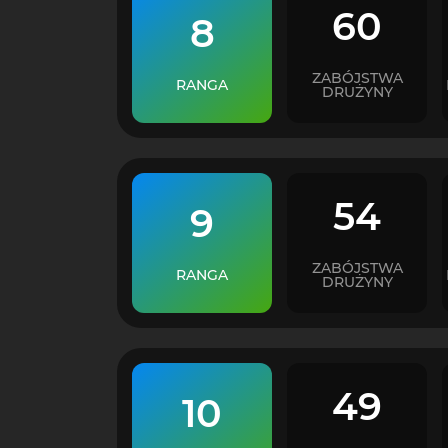
60
8
ZABÓJSTWA
RANGA
DRUŻYNY
54
9
ZABÓJSTWA
RANGA
DRUŻYNY
49
10