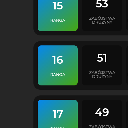
53
15
ZABÓJSTWA
RANGA
DRUŻYNY
51
16
ZABÓJSTWA
RANGA
DRUŻYNY
49
17
ZABÓJSTWA