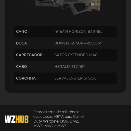
CANO
19" EAM HORIZON BARREL
BOCA
BOWEN .45 SUPPRESSOR
CARREGADOR
GATOR EXTENDED MAG
CABO
HERALD-Z1 GRIP
CORONHA
SERVAL Q-STEP STOCK
Ecossistema de referência
das classes META para Call of
Duty Warzone, BO6, DMZ,
MWZ, MW2 e MW3.