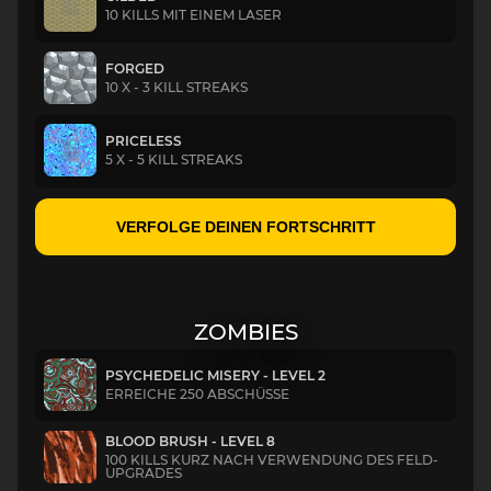
10 KILLS MIT EINEM LASER
FORGED
10 X - 3 KILL STREAKS
PRICELESS
5 X - 5 KILL STREAKS
VERFOLGE DEINEN FORTSCHRITT
ZOMBIES
PSYCHEDELIC MISERY - LEVEL 2
ERREICHE 250 ABSCHÜSSE
BLOOD BRUSH - LEVEL 8
100 KILLS KURZ NACH VERWENDUNG DES FELD-
UPGRADES