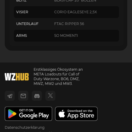
BLITZ
BLASTCAP 20" BOLZEN
VISIER
CORIO EAGLESEYE 2,5X
UNTERLAUF
FTAC RIPPER 56
ARMS
SO MOMENTI
Erstklassiges Ökosystem an
META Loadouts für Call of
Duty Warzone, BO6, DMZ,
MWZ, MW2 und MW3.
Datenschutzerklärung