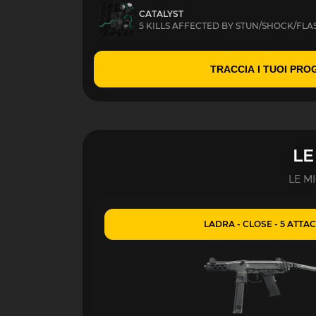
CATALYST
5 KILLS AFFECTED BY STUN/SHOCK/FL
TRACCIA I TUOI PRO
LE
LE M
LADRA - CLOSE - 5 ATT