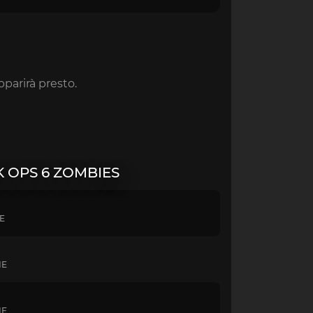
parirà presto.
 OPS 6 ZOMBIES
HE
HE
HE