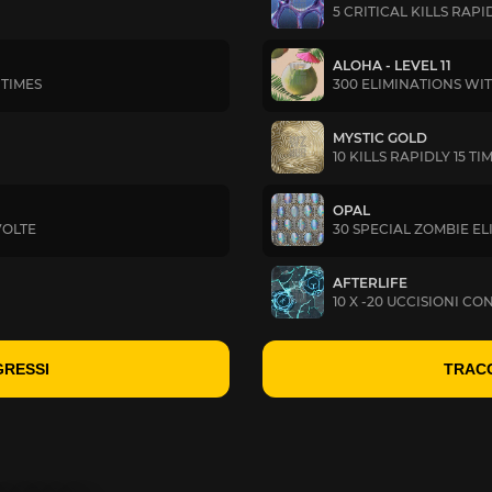
5 CRITICAL KILLS RAPID
ALOHA - LEVEL 11
 TIMES
300 ELIMINATIONS WI
MYSTIC GOLD
10 KILLS RAPIDLY 15 TI
OPAL
VOLTE
30 SPECIAL ZOMBIE E
AFTERLIFE
10 X -20 UCCISIONI C
GRESSI
TRACC