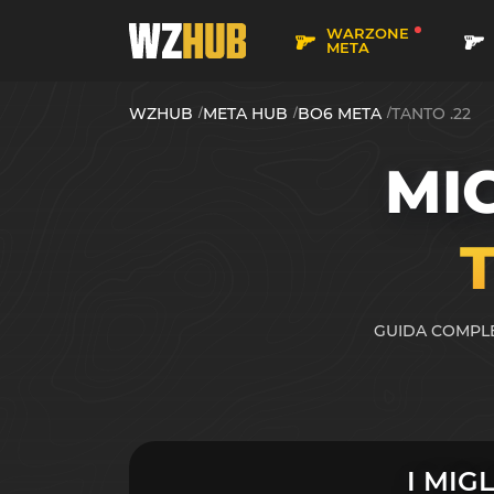
WARZONE
META
WZHUB
META HUB
BO6 META
TANTO .22
MI
GUIDA COMPLET
I MIG