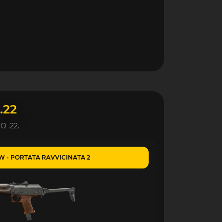
.22
 .22.
W - PORTATA RAVVICINATA 2