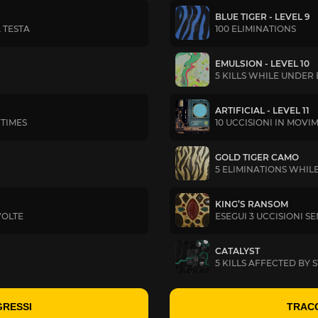
BLUE TIGER - LEVEL 9
 TESTA
100 ELIMINATIONS
EMULSION - LEVEL 10
5 KILLS WHILE UNDER
ARTIFICIAL - LEVEL 11
 TIMES
10 UCCISIONI IN MOVI
GOLD TIGER CAMO
5 ELIMINATIONS WHIL
KING’S RANSOM
VOLTE
ESEGUI 3 UCCISIONI S
CATALYST
5 KILLS AFFECTED BY
GRESSI
TRACC