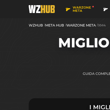
WARZONE
META
WZHUB
META HUB
WARZONE META
XM4
MIGLIO
GUIDA COMPLET
I MIG