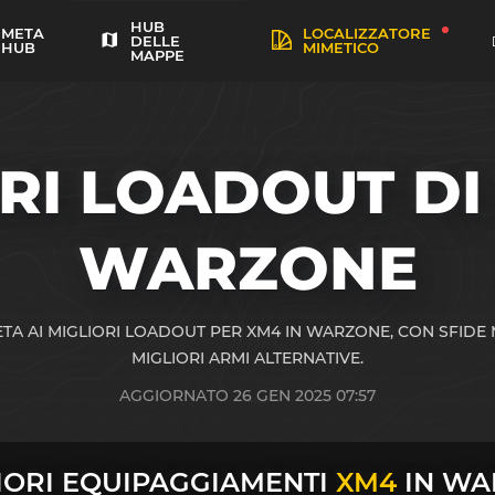
HUB
META
LOCALIZZATORE
DELLE
HUB
MIMETICO
MAPPE
RI LOADOUT D
WARZONE
A AI MIGLIORI LOADOUT PER XM4 IN WARZONE, CON SFIDE 
MIGLIORI ARMI ALTERNATIVE.
AGGIORNATO 26 GEN 2025 07:57
LIORI EQUIPAGGIAMENTI
XM4
IN WA