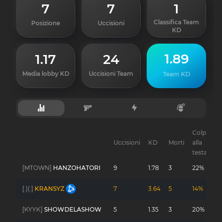
7
7
1
Classifica Team
Posizione
Uccisioni
KD
1.89
1.17
24
Media lobby KD
Uccisioni Team
Team KD
Colpi
Uccisioni
KD
Morti
alla
G
testa
[MTOWN]
HANZOHATORI
9
1.78
3
22%
-
[.)(.]
KRANSYZ
7
3.64
5
14%
-
[KYYK]
SHOWDELASHOW
5
1.35
3
20%
-