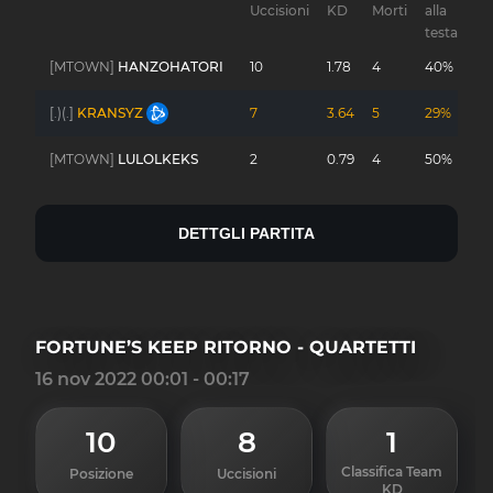
Uccisioni
KD
Morti
alla
Gu
testa
[MTOWN]
HANZOHATORI
10
1.78
4
40%
-
[.)(.]
KRANSYZ
7
3.64
5
29%
-
[MTOWN]
LULOLKEKS
2
0.79
4
50%
-
DETTGLI PARTITA
FORTUNE’S KEEP RITORNO - QUARTETTI
16 nov 2022 00:01 - 00:17
10
8
1
Classifica Team
Posizione
Uccisioni
KD