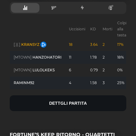
Colpi
Uccisioni
KD
Morti
alla
Gu
testa
[.)(.]
KRANSYZ
18
3.64
2
17%
-
[MTOWN]
HANZOHATORI
11
1.78
2
18%
-
[MTOWN]
LULOLKEKS
6
0.79
2
0%
-
RAMINM92
4
1.58
3
25%
-
DETTGLI PARTITA
FORTUNE’S KEEP RITORNO - QUARTETTI