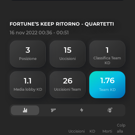
FORTUNE’S KEEP RITORNO - QUARTETTI
16 nov 2022 00:36 - 00:51
3
15
1
Classifica Team
Posizione
Uccisioni
KD
1.76
1.1
26
Media lobby KD
Uccisioni Team
Team KD
Colpi
Uccisioni
KD
Morti
alla
G