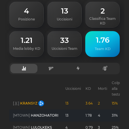
4
13
2
Classifica Team
Posizione
Uccisioni
KD
1.76
1.21
33
Media lobby KD
Uccisioni Team
Team KD
Colpi
Uccisioni
KD
Morti
alla
G
testa
[.)(.]
KRANSYZ
13
3.64
2
15%
-
[MTOWN]
HANZOHATORI
13
1.78
4
31%
-
[MTOWN]
LULOLKEKS
4
0.79
3
25%
-