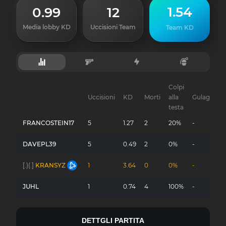
1.54
0.99
12
Media lobby KD
Uccisioni Team
Team KD
Colpi
Uccisioni
KD
Morti
alla
Gulag
testa
FRANCOSTEIN17
5
1.27
2
20%
-
DAVEPL39
5
0.49
2
0%
-
[.)(.]
KRANSYZ
1
3.64
0
0%
-
JUHL
1
0.74
4
100%
-
DETTGLI PARTITA