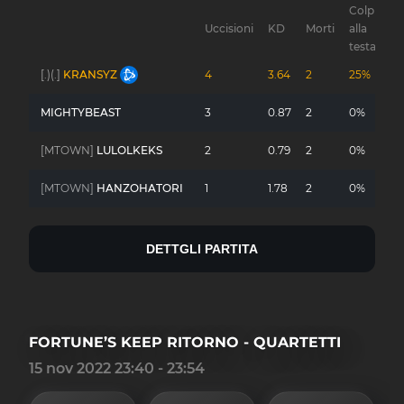
Colpi
Uccisioni
KD
Morti
alla
Gu
testa
[.)(.]
KRANSYZ
4
3.64
2
25%
-
MIGHTYBEAST
3
0.87
2
0%
-
[MTOWN]
LULOLKEKS
2
0.79
2
0%
-
[MTOWN]
HANZOHATORI
1
1.78
2
0%
-
DETTGLI PARTITA
FORTUNE’S KEEP RITORNO - QUARTETTI
15 nov 2022 23:40 - 23:54