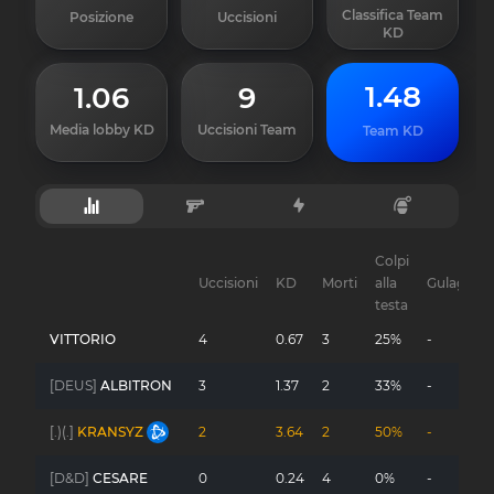
Classifica Team
Posizione
Uccisioni
KD
1.48
1.06
9
Media lobby KD
Uccisioni Team
Team KD
Colpi
Uccisioni
KD
Morti
alla
Gulag
testa
VITTORIO
4
0.67
3
25%
-
[DEUS]
ALBITRON
3
1.37
2
33%
-
[.)(.]
KRANSYZ
2
3.64
2
50%
-
[D&D]
CESARE
0
0.24
4
0%
-