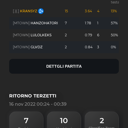
testa
[.)(.]
KRANSYZ
15
3.64
4
13%
-
[MTOWN]
HANZOHATORI
7
1.78
1
57%
-
[MTOWN]
LULOLKEKS
2
0.79
6
50%
-
[MTOWN]
GLVDZ
2
0.84
3
0%
-
DETTGLI PARTITA
RITORNO TERZETTI
16 nov 2022 00:24 - 00:39
7
10
2