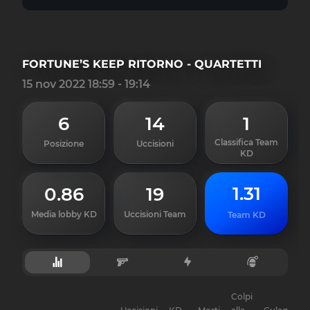
FORTUNE’S KEEP RITORNO - QUARTETTI
15 nov 2022 18:59 - 19:14
6
14
1
Classifica Team
Posizione
Uccisioni
KD
1.31
0.86
19
Media lobby KD
Uccisioni Team
Team KD
Colpi