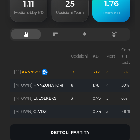
1.76
1.11
25
Media lobby KD
Uccisioni Team
Team KD
Colpi
Uccisioni
KD
Morti
alla
G
testa
[.)(.]
KRANSYZ
13
3.64
4
15%
-
[MTOWN]
HANZOHATORI
8
1.78
4
50%
-
[MTOWN]
LULOLKEKS
3
0.79
5
0%
-
[MTOWN]
GLVDZ
1
0.84
5
100%
-
DETTGLI PARTITA