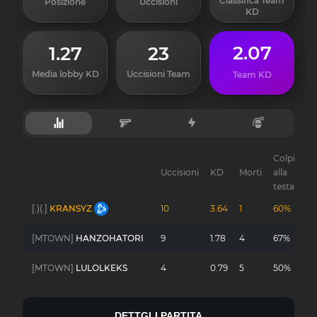
Classifica Team
Posizione
Uccisioni
KD
2.07
1.27
23
Media lobby KD
Uccisioni Team
Team KD
Colpi
Uccisioni
KD
Morti
alla
Gu
testa
[.)(.]
KRANSYZ
10
3.64
1
60%
-
[MTOWN]
HANZOHATORI
9
1.78
4
67%
-
[MTOWN]
LULOLKEKS
4
0.79
5
50%
-
DETTGLI PARTITA