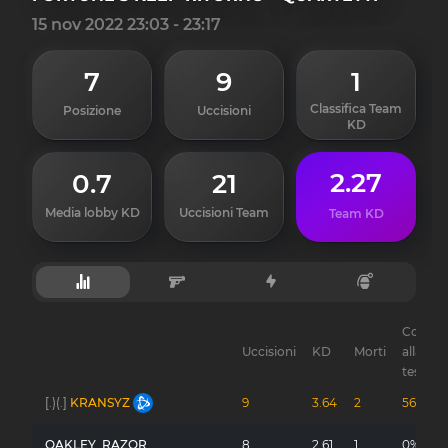
15 nov 2022 23:03 - 23:17
7
9
1
Classifica Team
Posizione
Uccisioni
KD
2.27
0.7
21
Media lobby KD
Uccisioni Team
Team KD
Colpi
Uccisioni
KD
Morti
alla
testa
[.)(.]
KRANSYZ
9
3.64
2
56%
OAKLEY_RAZOR
8
2.61
1
0%