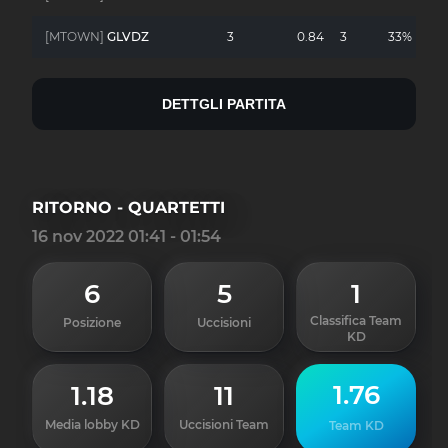
[MTOWN]
GLVDZ
3
0.84
3
33%
-
DETTGLI PARTITA
RITORNO - QUARTETTI
16 nov 2022 01:41 - 01:54
6
5
1
Classifica Team
Posizione
Uccisioni
KD
1.76
1.18
11
Media lobby KD
Uccisioni Team
Team KD