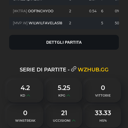
[#KTRA]
OOF1NCHYOO
2
0.54
6
0%
[MVP.W]
WILWILFAVELAS18
2
5
50%
DETTGLI PARTITA
SERIE DI PARTITE -
WZHUB.GG
4.2
5.25
0
KD
KPG
VITTORIE
0
21
33.33
WINSTREAK
UCCISIONI
HS%