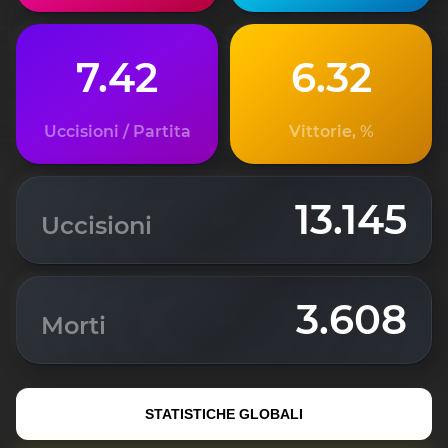
7.42
6.32
Uccisioni / Partita
Vittorie, %
13.145
Uccisioni
3.608
Morti
STATISTICHE GLOBALI