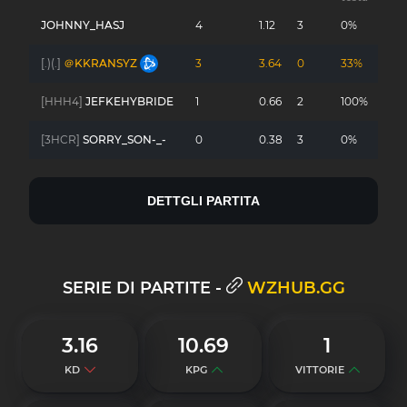
JOHNNY_HASJ
4
1.12
3
0%
[.)(.]
＠KKRANSYZ
3
3.64
0
33%
-
[HHH4]
JEFKEHYBRIDE
1
0.66
2
100%
[3HCR]
SORRY_SON-_-
0
0.38
3
0%
DETTGLI PARTITA
SERIE DI PARTITE -
WZHUB.GG
3.16
10.69
1
KD
KPG
VITTORIE