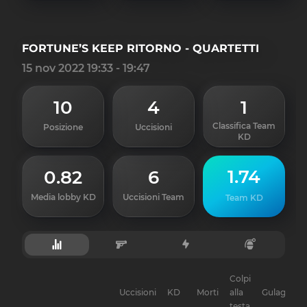
FORTUNE’S KEEP RITORNO - QUARTETTI
15 nov 2022 19:33 - 19:47
10
4
1
Classifica Team
Posizione
Uccisioni
KD
1.74
0.82
6
Media lobby KD
Uccisioni Team
Team KD
Colpi
Uccisioni
KD
Morti
alla
Gulag
testa