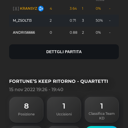
[.)(.]
KRANSYZ
4
3.64
1
0%
-
M_ZSOLT13
2
0.71
3
50%
-
ANDRIS6666
0
0.88
2
0%
-
DETTGLI PARTITA
FORTUNE’S KEEP RITORNO - QUARTETTI
15 nov 2022 19:26 - 19:40
8
1
1
Classifica Team
Posizione
Uccisioni
KD