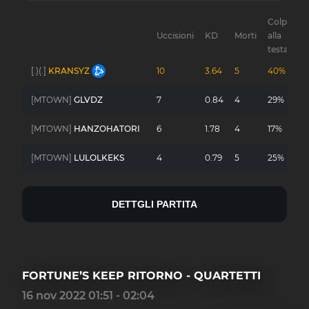
Colpi
Uccisioni
KD
Morti
alla
G
testa
[.)(.]
KRANSYZ
10
3.64
5
40%
-
[MTOWN]
GLVDZ
7
0.84
4
29%
-
[MTOWN]
HANZOHATORI
6
1.78
4
17%
-
[MTOWN]
LULOLKEKS
4
0.79
5
25%
-
DETTGLI PARTITA
FORTUNE’S KEEP RITORNO - QUARTETTI
16 nov 2022 01:51 - 02:04