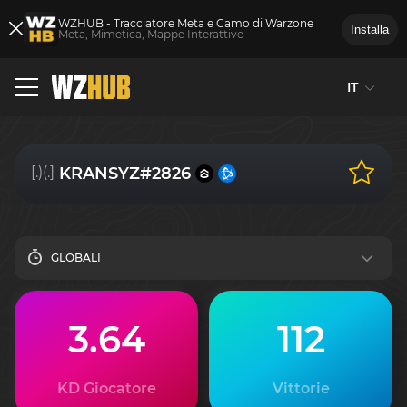
WZHUB - Tracciatore Meta e Camo di Warzone
Installa
Meta, Mimetica, Mappe Interattive
IT
[.)(.]
KRANSYZ#2826
GLOBALI
3.64
112
KD Giocatore
Vittorie