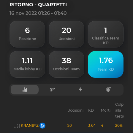
RITORNO - QUARTETTI
16 nov 2022 01:26 - 01:40
6
20
1
Classifica Team
Posizione
Uccisioni
KD
1.76
1.11
38
Media lobby KD
Uccisioni Team
Team KD
Colpi
Uccisioni
KD
Morti
alla
G
testa
[.)(.]
KRANSYZ
20
3.64
4
20%
-