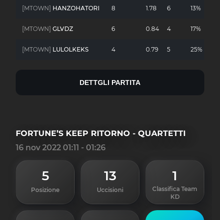
[MTOWN]
HANZOHATORI
8
1.78
6
13%
-
[MTOWN]
GLVDZ
6
0.84
4
17%
-
[MTOWN]
LULOLKEKS
4
0.79
5
25%
-
DETTGLI PARTITA
FORTUNE’S KEEP RITORNO - QUARTETTI
16 nov 2022 01:11 - 01:26
5
13
1
Classifica Team
Posizione
Uccisioni
KD