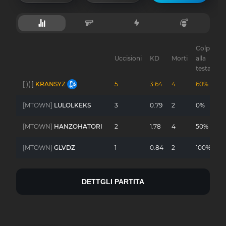
Colpi
Uccisioni
KD
Morti
alla
G
testa
[.)(.]
KRANSYZ
5
3.64
4
60%
-
[MTOWN]
LULOLKEKS
3
0.79
2
0%
-
[MTOWN]
HANZOHATORI
2
1.78
4
50%
-
[MTOWN]
GLVDZ
1
0.84
2
100%
-
DETTGLI PARTITA