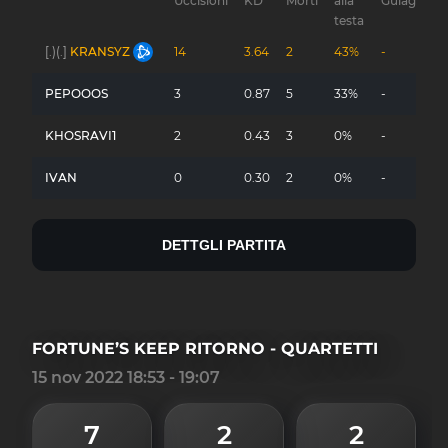
Uccisioni
KD
Morti
alla
Gulag
testa
[.)(.]
KRANSYZ
14
3.64
2
43%
-
PEPOOOS
3
0.87
5
33%
-
KHOSRAVI1
2
0.43
3
0%
-
IVAN
0
0.30
2
0%
-
DETTGLI PARTITA
FORTUNE’S KEEP RITORNO - QUARTETTI
15 nov 2022 18:53 - 19:07
7
2
2