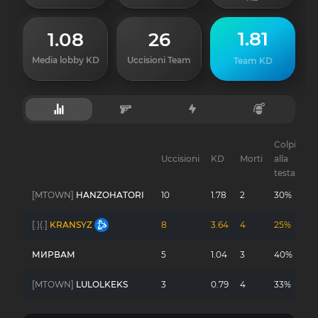
1.81
1.08
26
Media lobby KD
Uccisioni Team
Team KD
Colpi
Uccisioni
KD
Morti
alla
Gu
testa
[MTOWN]
HANZOHATORI
10
1.78
2
30%
-
[.)(.]
KRANSYZ
8
3.64
4
25%
-
МИРВАМ
5
1.04
3
40%
-
[MTOWN]
LULOLKEKS
3
0.79
4
33%
-