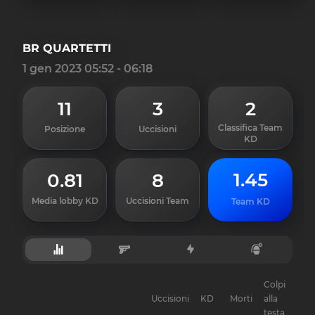
BR QUARTETTI
1 gen 2023 05:52 - 06:18
11
3
2
Classifica Team
Posizione
Uccisioni
KD
1.45
0.81
8
Media lobby KD
Uccisioni Team
Team KD
Colpi
Uccisioni
KD
Morti
alla
Gul
testa