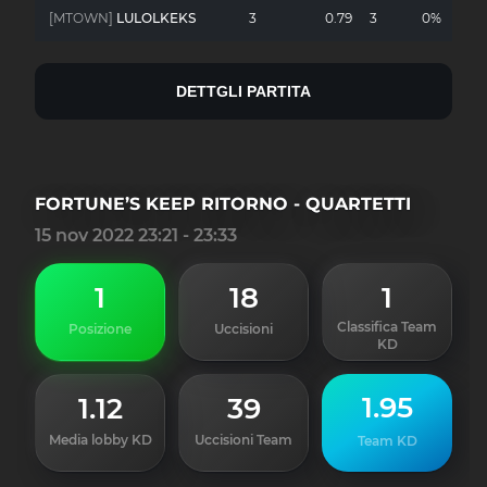
[MTOWN]
LULOLKEKS
3
0.79
3
0%
-
DETTGLI PARTITA
FORTUNE’S KEEP RITORNO - QUARTETTI
15 nov 2022 23:21 - 23:33
1
18
1
Classifica Team
Posizione
Uccisioni
KD
1.95
1.12
39
Media lobby KD
Uccisioni Team
Team KD