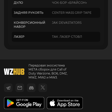
ДУЛО
ЧОК-БОР «БРАЙСОН»
ЗАДНЯЯ РУКОЯТЬ
CENTER MASS GRIP TAPE
КОНВЕРСИОННЫЙ
JAK DEVASTATORS
НАБОР
ЛАЗЕР
ТАК. ЛАЗЕР СТОВЛ
Передовая экосистема
МЕТА сборок для Call of
Duty Warzone, BO6, DMZ,
MWZ, MW2 и MW3.