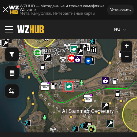
WZHUB — Метаданные и трекер камуфляжа
Warzone
Установить
Мета, Камуфляж, Интерактивные карты
RU
D6
E6
ort
+
Sa'id City
−
D7
E7
Al Samman Cemetery