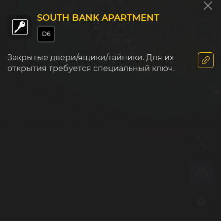
SOUTH BANK APARTMENT
Sawah Village
D8
E8
D6
Закрытые двери/ящики/тайники. Для их
открытия требуется специальный ключ.
D9
E9