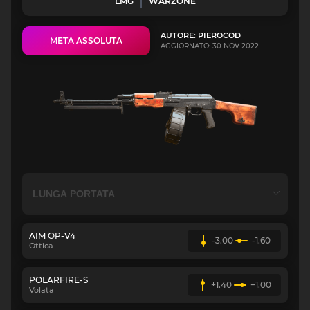
LMG
WARZONE
AUTORE: PIEROCOD
META ASSOLUTA
AGGIORNATO: 30 NOV 2022
AIM OP-V4
-3.00
-1.60
Ottica
POLARFIRE-S
+1.40
+1.00
Volata