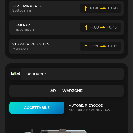
FTAC RIPPER 56
+0.80
+0.40
Sottocanna
DEMO-X2
+1.00
+0.45
Impugnatura
7,62 ALTA VELOCITÀ
+0.70
+9.00
Munizioni
KASTOV 762
AR
WARZONE
AUTORE: PIEROCOD
ACCETTABILE
AGGIORNATO: 25 NOV 2022