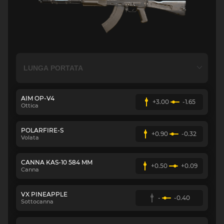
AIM OP-V4
+3.00
-1.65
Ottica
POLARFIRE-S
+0.90
-0.32
Volata
CANNA KAS-10 584 MM
+0.50
+0.09
Canna
VX PINEAPPLE
-
-0.40
Sottocanna